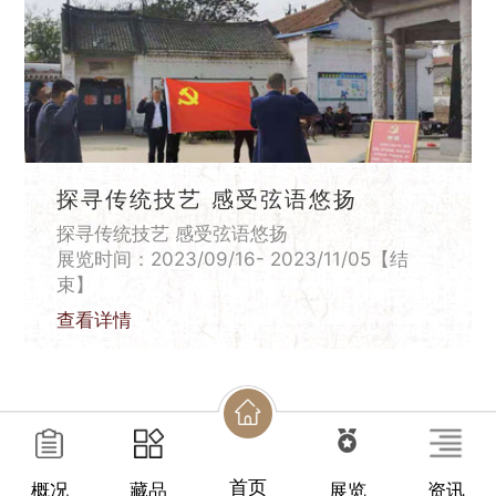
探寻传统技艺 感受弦语悠扬
探寻传统技艺 感受弦语悠扬
展览时间：2023/09/16- 2023/11/05【结
束】
查看详情
首页
概况
藏品
展览
资讯