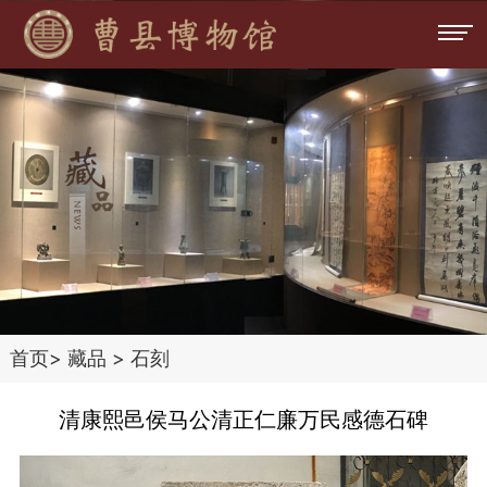
首页
>
藏品
>
石刻
清康熙邑侯马公清正仁廉万民感德石碑